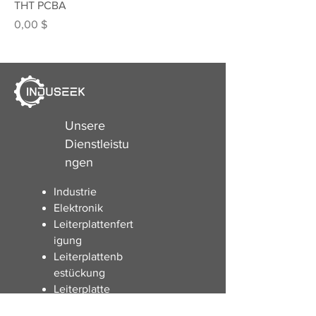
THT PCBA
Preis
0,00 $
Unsere
Dienstleistu
ngen
Industrie
Elektronik
Leiterplattenfert
igung
Leiterplattenb
estückung
Leiterplatte
ndesign