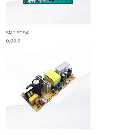
SMT PCBA
Preis
0,00 $