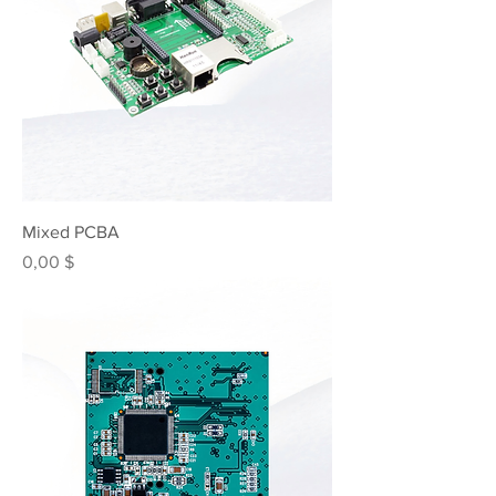
Mixed PCBA
Preis
0,00 $