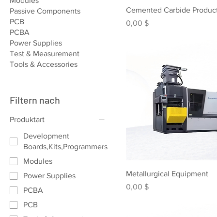
Modules
Cemented Carbide Produc
Passive Components
PCB
Preis
0,00 $
PCBA
Power Supplies
Test & Measurement
Tools & Accessories
Filtern nach
Produktart
Development
Boards,Kits,Programmers
Modules
Metallurgical Equipment
Power Supplies
Preis
0,00 $
PCBA
PCB