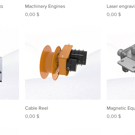
ts
Machinery Engines
Laser engrav
Preis
Preis
0,00 $
0,00 $
Cable Reel
Magnetic Eq
Preis
Preis
0,00 $
0,00 $