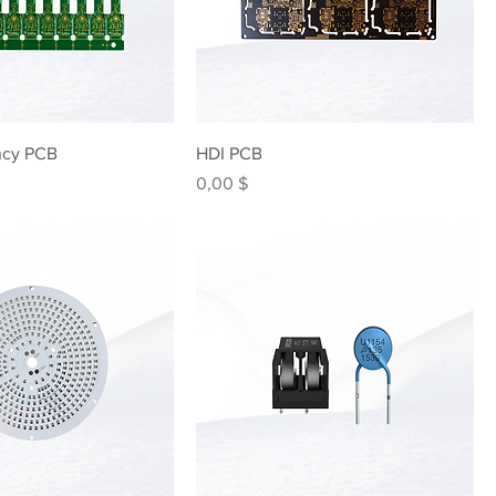
ncy PCB
HDI PCB
Preis
0,00 $