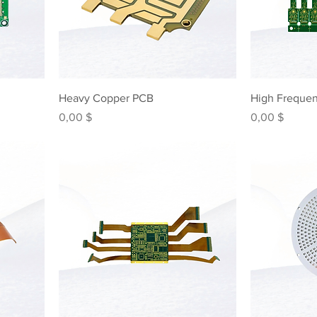
Heavy Copper PCB
High Freque
Preis
Preis
0,00 $
0,00 $