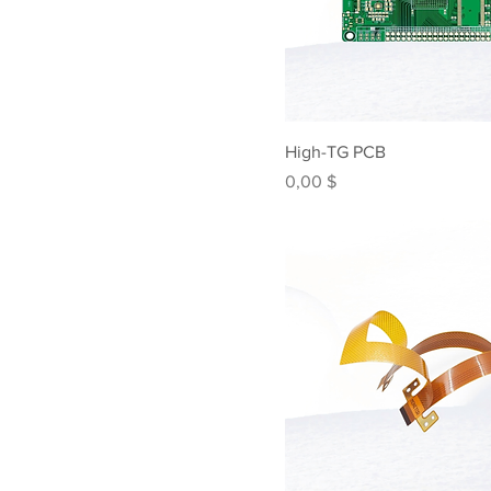
High-TG PCB
Preis
0,00 $