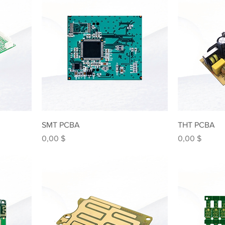
SMT PCBA
THT PCBA
Preis
Preis
0,00 $
0,00 $