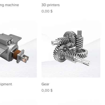
ing machine
3D printers
Preis
0,00 $
uipment
Gear
Preis
0,00 $