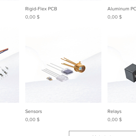
Rigid-Flex PCB
Aluminum P
Preis
Preis
0,00 $
0,00 $
Sensors
Relays
Preis
Preis
0,00 $
0,00 $