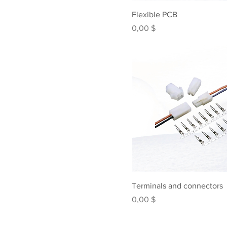
Flexible PCB
Preis
0,00 $
Terminals and connectors
Preis
0,00 $