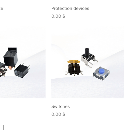
CB
Protection devices
Preis
0,00 $
Switches
Preis
0,00 $