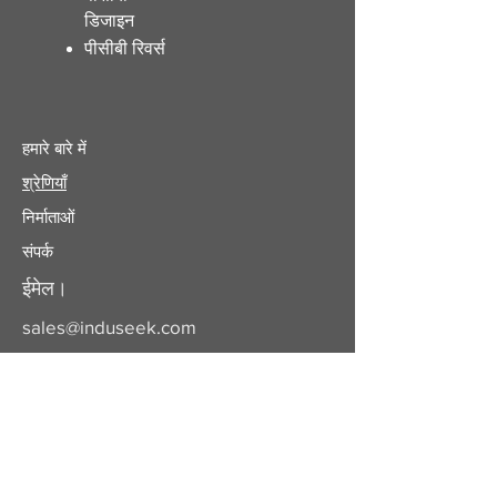
डिजाइन
पीसीबी रिवर्स
हमारे बारे में
श्रेणियाँ
निर्माताओं
संपर्क
ईमेल।
sales@induseek.com
कॉपीराइट 2025 - सर्वाधिकार सुरक्षित।
इंडुसीक