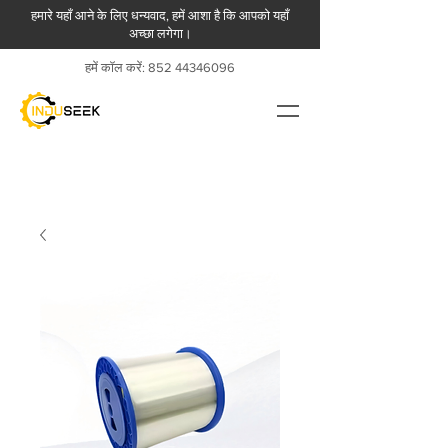
हमारे यहाँ आने के लिए धन्यवाद, हमें आशा है कि आपको यहाँ
अच्छा लगेगा।
हमें कॉल करें:
852 44346096