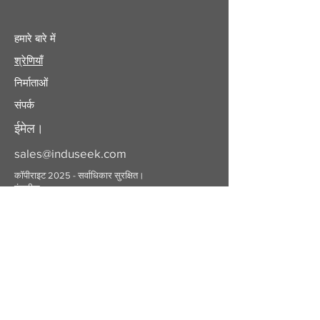
हमारे बारे में
श्रेणियाँ
निर्माताओं
संपर्क
ईमेल।
sales@induseek.com
कॉपीराइट 2025 - सर्वाधिकार सुरक्षित।
इंडुसीक