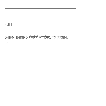
पता।
541FM 1588RD रोज़मेरी अपार्टमेंट, TX 77384,
US