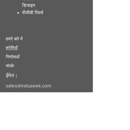
डिजाइन
पीसीबी रिवर्स
हमारे बारे में
श्रेणियाँ
निर्माताओं
संपर्क
ईमेल।
sales@induseek.com
कॉपीराइट 2025 - सर्वाधिकार सुरक्षित।
इंडुसीक