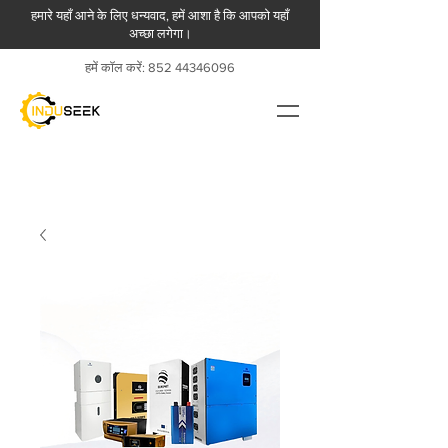
हमारे यहाँ आने के लिए धन्यवाद, हमें आशा है कि आपको यहाँ
अच्छा लगेगा।
हमें कॉल करें:
852 44346096