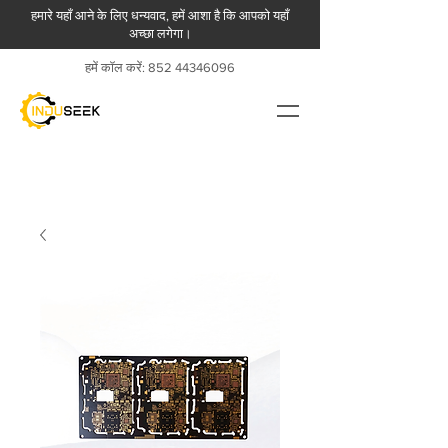
हमारे यहाँ आने के लिए धन्यवाद, हमें आशा है कि आपको यहाँ
अच्छा लगेगा।
हमें कॉल करें:
852 44346096