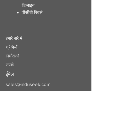
डिजाइन
पीसीबी रिवर्स
हमारे बारे में
श्रेणियाँ
निर्माताओं
संपर्क
ईमेल।
sales@induseek.com
कॉपीराइट 2025 - सर्वाधिकार सुरक्षित।
इंडुसीक