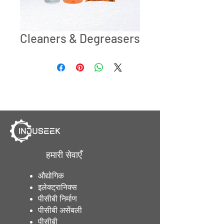
Cleaners & Degreasers
हमारी सेवाएँ
औद्योगिक
इलेक्ट्रानिक्स
पीसीबी निर्माण
पीसीबी असेंबली
पीसीबी