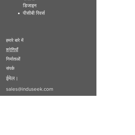
डिजाइन
पीसीबी रिवर्स
हमारे बारे में
श्रेणियाँ
निर्माताओं
संपर्क
ईमेल।
sales@induseek.com
कॉपीराइट 2025 - सर्वाधिकार सुरक्षित।
इंडुसीक