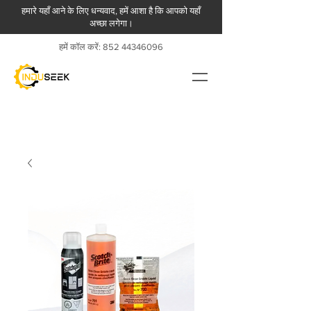
हमारे यहाँ आने के लिए धन्यवाद, हमें आशा है कि आपको यहाँ
अच्छा लगेगा।
हमें कॉल करें:
852 44346096