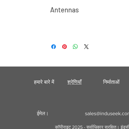
Antennas
हमारे बारे में
श्रेणियाँ
निर्माताओं
ईमेल।
sales@induseek.c
कॉपीराइट 2025 - सर्वाधिकार सुरक्षित। इंडु