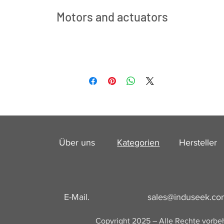
Motors and actuators
Über uns
Kategorien
Hersteller
E-Mail.
sales@induseek.c
g
u
Copyright 2025 – Alle Rechte vorbe