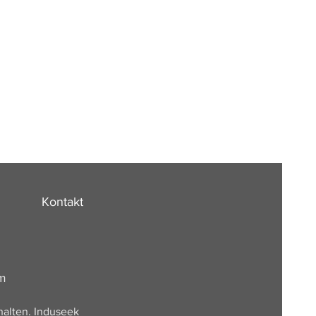
Kontakt
om
halten. Induseek