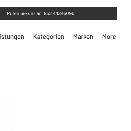
Rufen Sie uns an: 852 44346096
eistungen
Kategorien
Marken
More