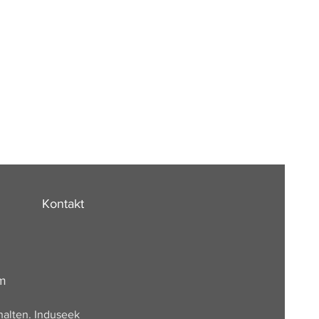
Kontakt
om
halten. Induseek