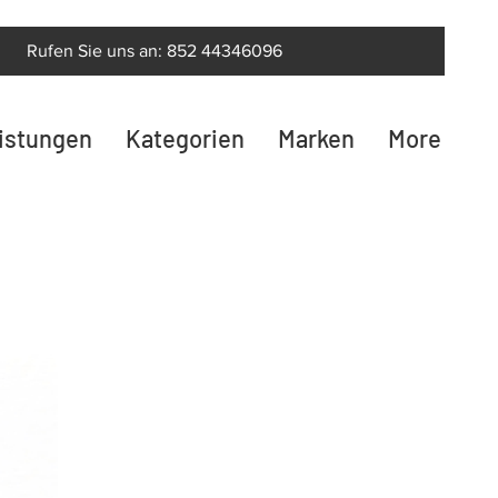
Rufen Sie uns an: 852 44346096
eistungen
Kategorien
Marken
More