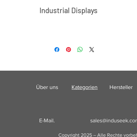
Industrial Displays
Über uns
Kategorien
Hersteller
E-Mail.
sales@induseek.c
g
u
Copyright 2025 – Alle Rechte vorbe