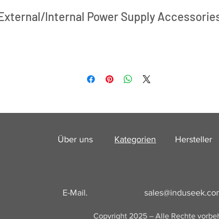
External/Internal Power Supply Accessorie
Über uns
Kategorien
Hersteller
E-Mail.
sales@induseek.c
g
u
Copyright 2025 – Alle Rechte vorbe