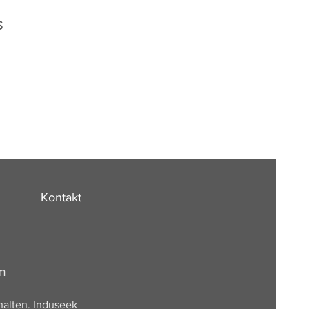
s
Kontakt
om
halten. Induseek