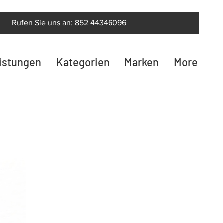
Rufen Sie uns an: 852 44346096
eistungen
Kategorien
Marken
More