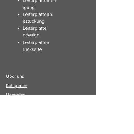
Leiterplattenfert
igung
Leiterplattenb
estückung
Leiterplatte
ndesign
Leiterplatten
rückseite
Über uns
Kategorien
Hersteller
Kontakt
E-Mail.
sales@induseek.com
Copyright 2025 – Alle Rechte